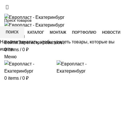
+7(343) 211-0370
ДОСТАВКА И ОПЛАТА
СКАЧАТЬ
ПОИСК
ГЛАВНАЯ
КАТАЛОГ
МОНТАЖ
ПОРТФОЛИО
НОВОСТИ
КОНТАКТЫ
Начните печатать, чтобы увидеть товары, которые вы
Войти/Зарегистрироваться
ищете.
0
items
/
0
₽
Меню
0
items
/
0
₽