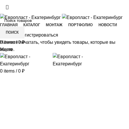
+7(343) 211-0370
ДОСТАВКА И ОПЛАТА
СКАЧАТЬ
ГЛАВНАЯ
КАТАЛОГ
МОНТАЖ
ПОРТФОЛИО
НОВОСТИ
КОНТАКТЫ
ПОИСК
Войти/Зарегистрироваться
Начните печатать, чтобы увидеть товары, которые вы
0
items
/
0
₽
ищете.
Меню
0
items
/
0
₽