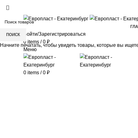
+7(343) 211-0370
ГЛ
Войти/Зарегистрироваться
ПОИСК
0
items
/
0
₽
Начните печатать, чтобы увидеть товары, которые вы ищете
Меню
0
items
/
0
₽