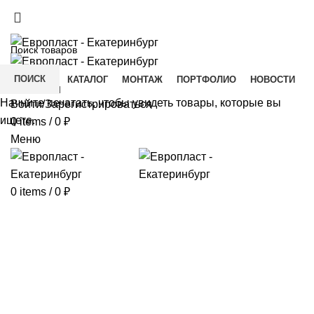
+7(343) 211-0370
ДОСТАВКА И ОПЛАТА
СКАЧАТЬ
ПОИСК
ГЛАВНАЯ
КАТАЛОГ
МОНТАЖ
ПОРТФОЛИО
НОВОСТИ
КОНТАКТЫ
Начните печатать, чтобы увидеть товары, которые вы
Войти/Зарегистрироваться
ищете.
0
items
/
0
₽
Меню
0
items
/
0
₽