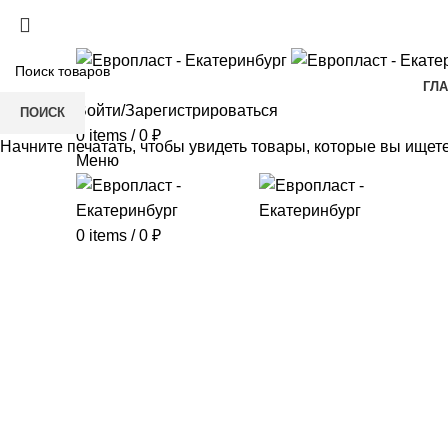
+7(343) 211-0370
ГЛ
Войти/Зарегистрироваться
ПОИСК
0
items
/
0
₽
Начните печатать, чтобы увидеть товары, которые вы ищете
Меню
0
items
/
0
₽
Click to enlarge