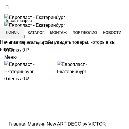
+7(343) 211-0370
ДОСТАВКА И ОПЛАТА
СКАЧАТЬ
ПОИСК
ГЛАВНАЯ
КАТАЛОГ
МОНТАЖ
ПОРТФОЛИО
НОВОСТИ
КОНТАКТЫ
Начните печатать, чтобы увидеть товары, которые вы
Войти/Зарегистрироваться
ищете.
0
items
/
0
₽
Меню
0
items
/
0
₽
Click to enlarge
Главная
Магазин
New ART DECO by VICTOR