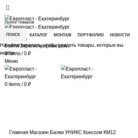
+7(343) 211-0370
ДОСТАВКА И ОПЛАТА
СКАЧАТЬ
ПОИСК
ГЛАВНАЯ
КАТАЛОГ
МОНТАЖ
ПОРТФОЛИО
НОВОСТИ
КОНТАКТЫ
Начните печатать, чтобы увидеть товары, которые вы
Войти/Зарегистрироваться
ищете.
0
items
/
0
₽
Меню
0
items
/
0
₽
Click to enlarge
Главная
Магазин
Балки УНИКС
Консоли
КМ12