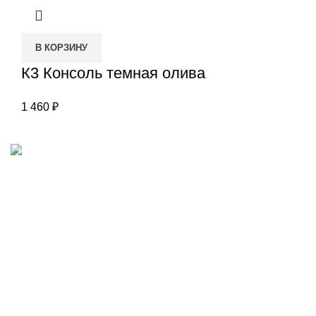
В КОРЗИНУ
К3 Консоль темная олива
1 460
₽
Наш адрес
Переулок Базовый 37
Екатеринбург
Звоните нам
(343)211-03-70
+7(982)669-63-72