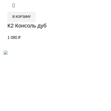
В КОРЗИНУ
К2 Консоль дуб
1 080
₽
Наш адрес
Переулок Базовый 37
Екатеринбург
Звоните нам
(343)211-03-70
+7(982)669-63-72