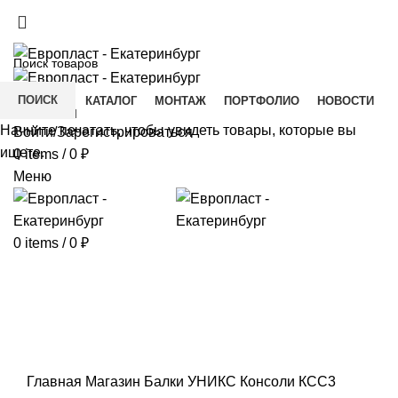
+7(343) 211-0370
ДОСТАВКА И ОПЛАТА
СКАЧАТЬ
ПОИСК
ГЛАВНАЯ
КАТАЛОГ
МОНТАЖ
ПОРТФОЛИО
НОВОСТИ
КОНТАКТЫ
Начните печатать, чтобы увидеть товары, которые вы
Войти/Зарегистрироваться
ищете.
0
items
/
0
₽
Меню
0
items
/
0
₽
Click to enlarge
Главная
Магазин
Балки УНИКС
Консоли
КСС3