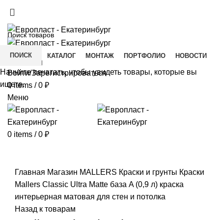
+7(343) 211-0370
ДОСТАВКА И ОПЛАТА
СКАЧАТЬ
ПОИСК
ГЛАВНАЯ
КАТАЛОГ
МОНТАЖ
ПОРТФОЛИО
НОВОСТИ
КОНТАКТЫ
Начните печатать, чтобы увидеть товары, которые вы
Войти/Зарегистрироваться
ищете.
0
items
/
0
₽
Меню
0
items
/
0
₽
Click to enlarge
Главная
Магазин
MALLERS Краски и грунты
Краски
Mallers Classic Ultra Matte база A (0,9 л) краска
интерьерная матовая для стен и потолка
Назад к товарам