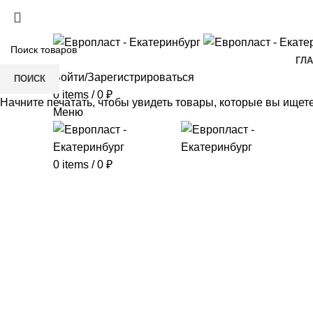
+7(343) 211-0370
ГЛ
Войти/Зарегистрироваться
ПОИСК
0
items
/
0
₽
Начните печатать, чтобы увидеть товары, которые вы ищете
Меню
0
items
/
0
₽
Click to enlarge