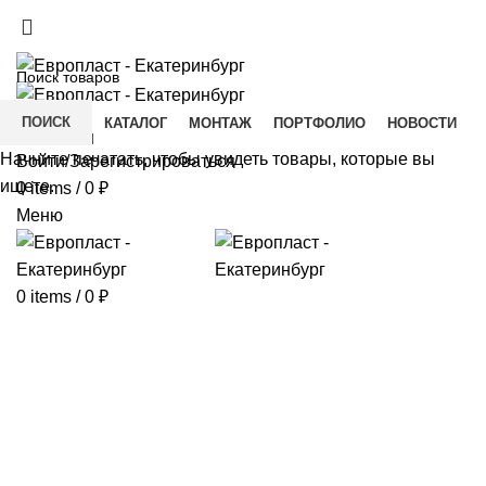
+7(343) 211-0370
ДОСТАВКА И ОПЛАТА
СКАЧАТЬ
ПОИСК
ГЛАВНАЯ
КАТАЛОГ
МОНТАЖ
ПОРТФОЛИО
НОВОСТИ
КОНТАКТЫ
Начните печатать, чтобы увидеть товары, которые вы
Войти/Зарегистрироваться
ищете.
0
items
/
0
₽
Меню
0
items
/
0
₽
Click to enlarge