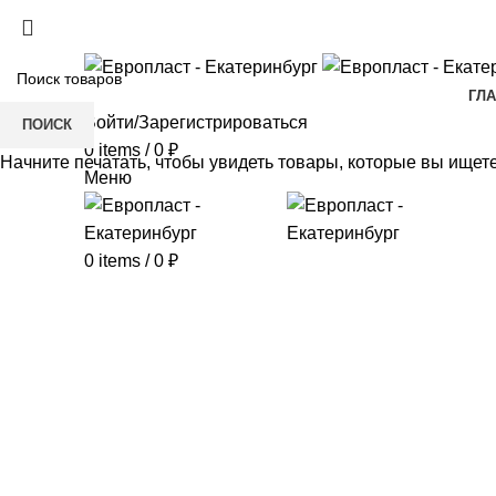
+7(343) 211-0370
ГЛ
Войти/Зарегистрироваться
ПОИСК
0
items
/
0
₽
Начните печатать, чтобы увидеть товары, которые вы ищете
Меню
0
items
/
0
₽