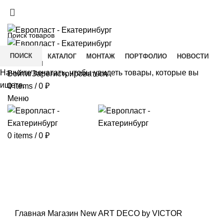
+7(343) 211-0370
ДОСТАВКА И ОПЛАТА
СКАЧАТЬ
ПОИСК
ГЛАВНАЯ
КАТАЛОГ
МОНТАЖ
ПОРТФОЛИО
НОВОСТИ
КОНТАКТЫ
Начните печатать, чтобы увидеть товары, которые вы
Войти/Зарегистрироваться
ищете.
0
items
/
0
₽
Меню
0
items
/
0
₽
Click to enlarge
Главная
Магазин
New ART DECO by VICTOR