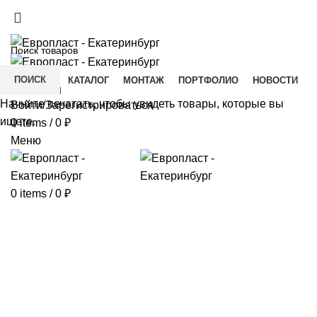
+7(343) 211-0370
ДОСТАВКА И ОПЛАТА
СКАЧАТЬ
ПОИСК
ГЛАВНАЯ
КАТАЛОГ
МОНТАЖ
ПОРТФОЛИО
НОВОСТИ
КОНТАКТЫ
Начните печатать, чтобы увидеть товары, которые вы
Войти/Зарегистрироваться
ищете.
0
items
/
0
₽
Меню
0
items
/
0
₽