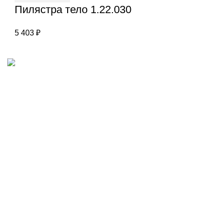
Пилястра тело 1.22.030
5 403
₽
Наш адрес
Переулок Базовый 37
Екатеринбург
Звоните нам
(343)211-03-70
+7(982)669-63-72
Пишите нам
Европласт — Екатеринбург