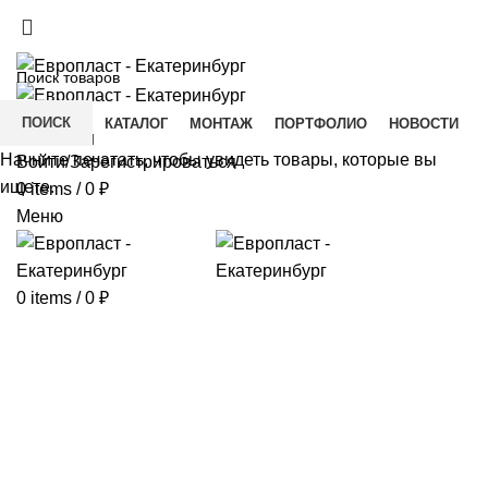
+7(343) 211-0370
ДОСТАВКА И ОПЛАТА
СКАЧАТЬ
ПОИСК
ГЛАВНАЯ
КАТАЛОГ
МОНТАЖ
ПОРТФОЛИО
НОВОСТИ
КОНТАКТЫ
Начните печатать, чтобы увидеть товары, которые вы
Войти/Зарегистрироваться
ищете.
0
items
/
0
₽
Меню
0
items
/
0
₽