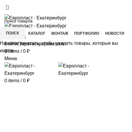
+7(343) 211-0370
ДОСТАВКА И ОПЛАТА
СКАЧАТЬ
ПОИСК
ГЛАВНАЯ
КАТАЛОГ
МОНТАЖ
ПОРТФОЛИО
НОВОСТИ
КОНТАКТЫ
Начните печатать, чтобы увидеть товары, которые вы
Войти/Зарегистрироваться
ищете.
0
items
/
0
₽
Меню
0
items
/
0
₽