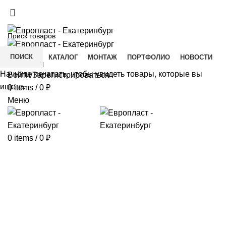
+7(343) 211-0370
ДОСТАВКА И ОПЛАТА
СКАЧАТЬ
ПОИСК
ГЛАВНАЯ
КАТАЛОГ
МОНТАЖ
ПОРТФОЛИО
НОВОСТИ
КОНТАКТЫ
Начните печатать, чтобы увидеть товары, которые вы
Войти/Зарегистрироваться
ищете.
0
items
/
0
₽
Меню
0
items
/
0
₽