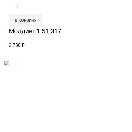
В КОРЗИНУ
Молдинг 1.51.317
2 730
₽
Наш адрес
Переулок Базовый 37
Екатеринбург
Звоните нам
(343)211-03-70
+7(982)669-63-72