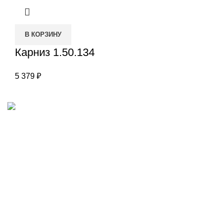
В КОРЗИНУ
Карниз 1.50.134
5 379
₽
Наш адрес
Переулок Базовый 37
Екатеринбург
Звоните нам
(343)211-03-70
+7(982)669-63-72