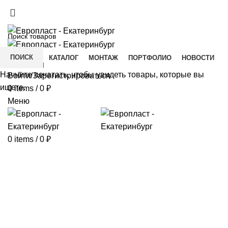
+7(343) 211-0370
ДОСТАВКА И ОПЛАТА
СКАЧАТЬ
ПОИСК
ГЛАВНАЯ
КАТАЛОГ
МОНТАЖ
ПОРТФОЛИО
НОВОСТИ
КОНТАКТЫ
Начните печатать, чтобы увидеть товары, которые вы
Войти/Зарегистрироваться
ищете.
0
items
/
0
₽
Меню
0
items
/
0
₽