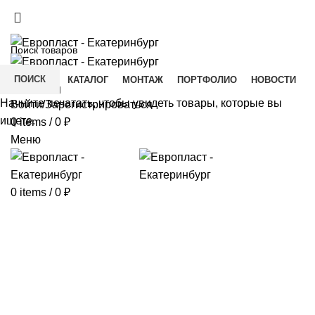
+7(343) 211-0370
ДОСТАВКА И ОПЛАТА
СКАЧАТЬ
ПОИСК
ГЛАВНАЯ
КАТАЛОГ
МОНТАЖ
ПОРТФОЛИО
НОВОСТИ
КОНТАКТЫ
Начните печатать, чтобы увидеть товары, которые вы
Войти/Зарегистрироваться
ищете.
0
items
/
0
₽
Меню
0
items
/
0
₽