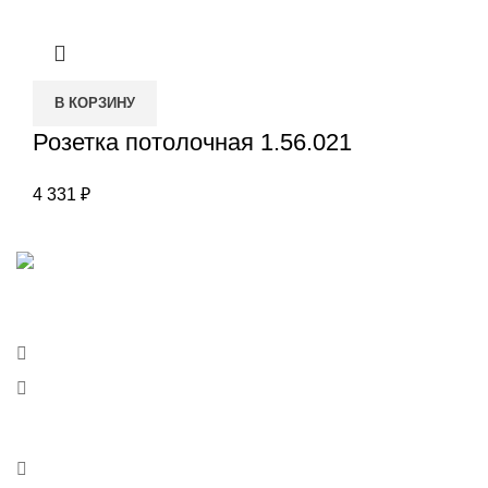
В КОРЗИНУ
Розетка потолочная 1.56.021
4 331
₽
Наш адрес
Переулок Базовый 37
Екатеринбург
Звоните нам
(343)211-03-70