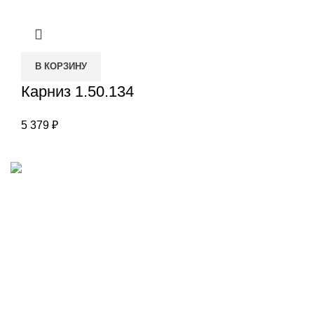
В КОРЗИНУ
Карниз 1.50.134
5 379
₽
Наш адрес
Переулок Базовый 37
Екатеринбург
Звоните нам
(343)211-03-70