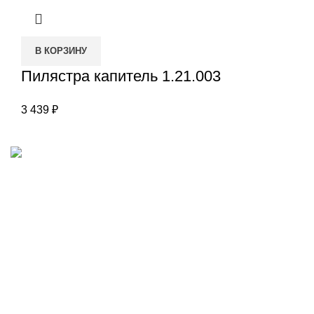
В КОРЗИНУ
Пилястра капитель 1.21.003
3 439
₽
Наш адрес
Переулок Базовый 37
Екатеринбург
Звоните нам
(343)211-03-70
+7(982)669-63-72