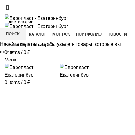
+7(343) 211-0370
ДОСТАВКА И ОПЛАТА
СКАЧАТЬ
ПОИСК
ГЛАВНАЯ
КАТАЛОГ
МОНТАЖ
ПОРТФОЛИО
НОВОСТИ
КОНТАКТЫ
Начните печатать, чтобы увидеть товары, которые вы
Войти/Зарегистрироваться
ищете.
0
items
/
0
₽
Меню
0
items
/
0
₽