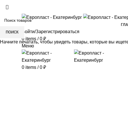
+7(343) 211-0370
ГЛ
Войти/Зарегистрироваться
ПОИСК
0
items
/
0
₽
Начните печатать, чтобы увидеть товары, которые вы ищете
Меню
0
items
/
0
₽
Click to enlarge