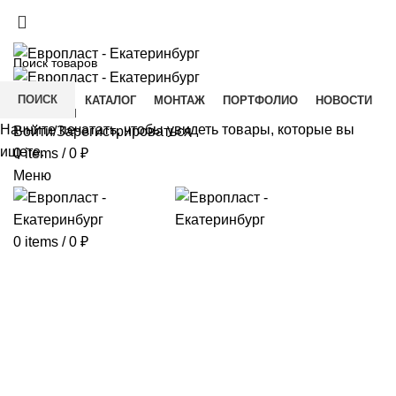
+7(343) 211-0370
ДОСТАВКА И ОПЛАТА
СКАЧАТЬ
ПОИСК
ГЛАВНАЯ
КАТАЛОГ
МОНТАЖ
ПОРТФОЛИО
НОВОСТИ
КОНТАКТЫ
Начните печатать, чтобы увидеть товары, которые вы
Войти/Зарегистрироваться
ищете.
0
items
/
0
₽
Меню
0
items
/
0
₽