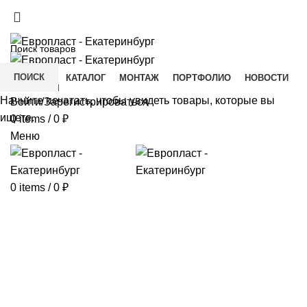
+7(343) 211-0370
ДОСТАВКА И ОПЛАТА
СКАЧАТЬ
ПОИСК
ГЛАВНАЯ
КАТАЛОГ
МОНТАЖ
ПОРТФОЛИО
НОВОСТИ
КОНТАКТЫ
Начните печатать, чтобы увидеть товары, которые вы
Войти/Зарегистрироваться
ищете.
0
items
/
0
₽
Меню
0
items
/
0
₽