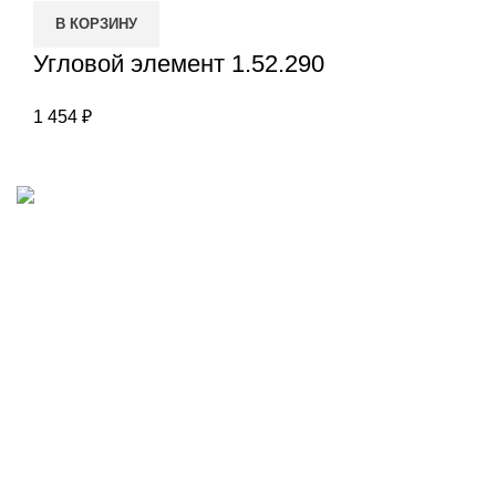
В КОРЗИНУ
Угловой элемент 1.52.290
1 454
₽
Наш адрес
Переулок Базовый 37
Екатеринбург
Звоните нам
(343)211-03-70
+7(982)669-63-72
Пишите нам