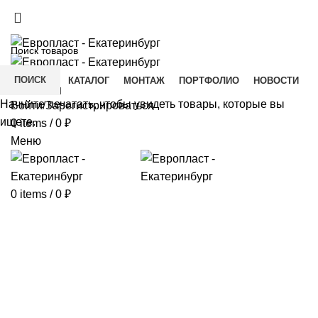
+7(343) 211-0370
ДОСТАВКА И ОПЛАТА
СКАЧАТЬ
ПОИСК
ГЛАВНАЯ
КАТАЛОГ
МОНТАЖ
ПОРТФОЛИО
НОВОСТИ
КОНТАКТЫ
Начните печатать, чтобы увидеть товары, которые вы
Войти/Зарегистрироваться
ищете.
0
items
/
0
₽
Меню
0
items
/
0
₽