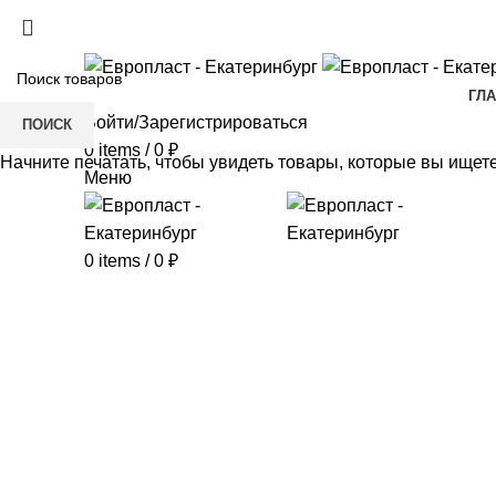
+7(343) 211-0370
ГЛ
Войти/Зарегистрироваться
ПОИСК
0
items
/
0
₽
Начните печатать, чтобы увидеть товары, которые вы ищете
Меню
0
items
/
0
₽
Click to enlarge