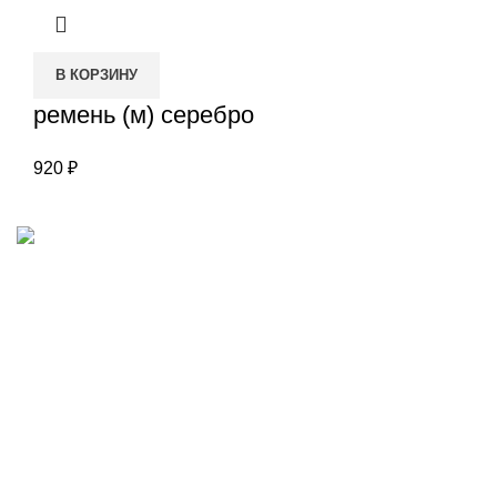
В КОРЗИНУ
ремень (м) серебро
920
₽
Наш адрес
Переулок Базовый 37
Екатеринбург
Звоните нам
(343)211-03-70
+7(982)669-63-72