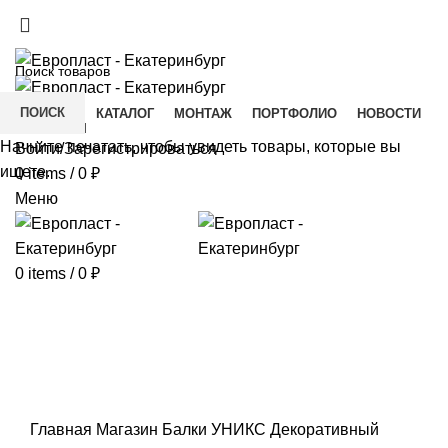
+7(343) 211-0370
ДОСТАВКА И ОПЛАТА
СКАЧАТЬ
ПОИСК
ГЛАВНАЯ
КАТАЛОГ
МОНТАЖ
ПОРТФОЛИО
НОВОСТИ
КОНТАКТЫ
Начните печатать, чтобы увидеть товары, которые вы
Войти/Зарегистрироваться
ищете.
0
items
/
0
₽
Меню
0
items
/
0
₽
Click to enlarge
Главная
Магазин
Балки УНИКС
Декоративный