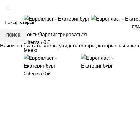
+7(343) 211-0370
ГЛ
Войти/Зарегистрироваться
ПОИСК
0
items
/
0
₽
Начните печатать, чтобы увидеть товары, которые вы ищете
Меню
0
items
/
0
₽
Click to enlarge