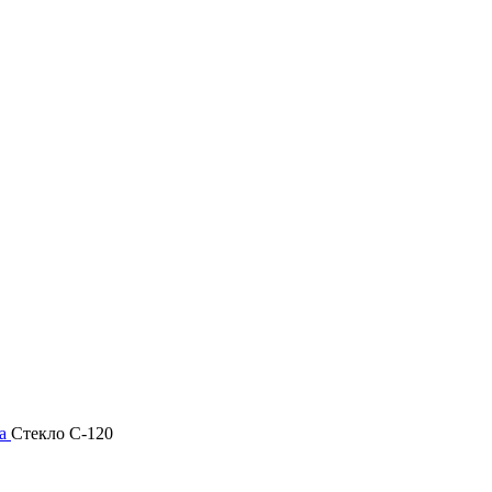
ла
Стекло С-120