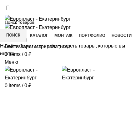
+7(343) 211-0370
ДОСТАВКА И ОПЛАТА
СКАЧАТЬ
ПОИСК
ГЛАВНАЯ
КАТАЛОГ
МОНТАЖ
ПОРТФОЛИО
НОВОСТИ
КОНТАКТЫ
Начните печатать, чтобы увидеть товары, которые вы
Войти/Зарегистрироваться
ищете.
0
items
/
0
₽
Меню
0
items
/
0
₽