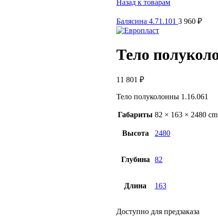
Назад к товарам
Балясина 4.71.101
3 960
₽
Тело полуколо
11 801
₽
Тело полуколонны 1.16.061
Габариты
82 × 163 × 2480 cm
Высота
2480
Глубина
82
Длина
163
Доступно для предзаказа