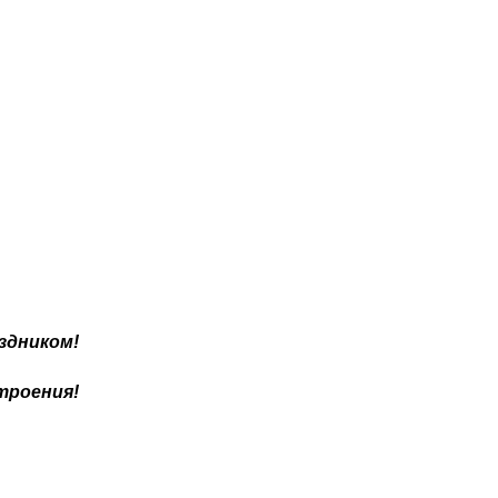
здником!
троения!