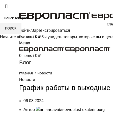
+7(343) 211-0370
ГЛ
ПОИСК
Войти/Зарегистрироваться
0
items
/
0
₽
Начните печатать, чтобы увидеть товары, которые вы ищете
Меню
0
items
/
0
₽
Блог
ГЛАВНАЯ
НОВОСТИ
Новости
График работы в выходные
06.03.2024
Автор
evroplast-ekaterinburg