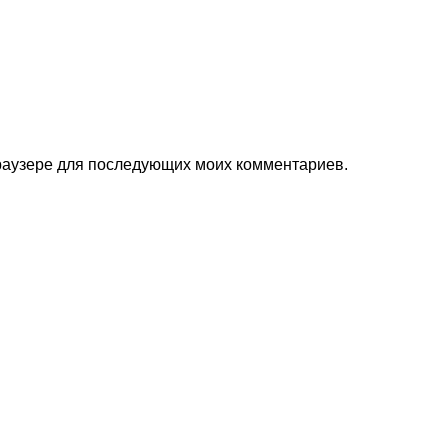
 браузере для последующих моих комментариев.
ес
Звоните нам
к Базовый 37
(343)211-03-70
нбург
+7(982)669-63-72