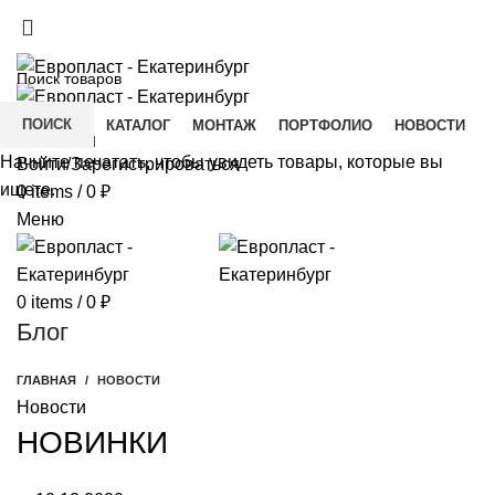
+7(343) 211-0370
ДОСТАВКА И ОПЛАТА
СКАЧАТЬ
ПОИСК
ГЛАВНАЯ
КАТАЛОГ
МОНТАЖ
ПОРТФОЛИО
НОВОСТИ
КОНТАКТЫ
Начните печатать, чтобы увидеть товары, которые вы
Войти/Зарегистрироваться
ищете.
0
items
/
0
₽
Меню
0
items
/
0
₽
Блог
ГЛАВНАЯ
НОВОСТИ
Новости
НОВИНКИ