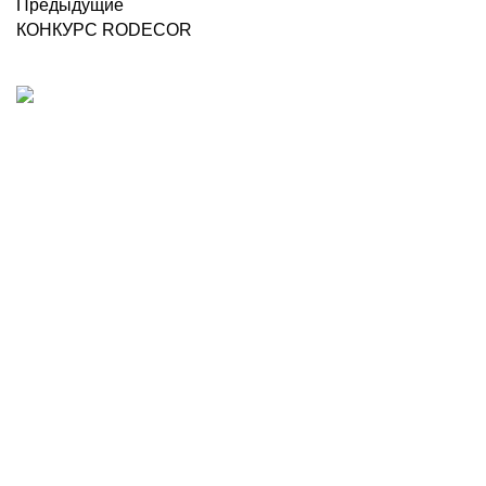
Предыдущие
КОНКУРС RODECOR
Наш адрес
Переулок Базовый 37
Екатеринбург
Звоните нам
(343)211-03-70
+7(982)669-63-72
Пишите нам
Европласт — Екатеринбург
info@evroplast-ekaterinburg.ru
Европласт
2022 All Rights Reserved.