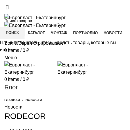
+7(343) 211-0370
ДОСТАВКА И ОПЛАТА
СКАЧАТЬ
ПОИСК
ГЛАВНАЯ
КАТАЛОГ
МОНТАЖ
ПОРТФОЛИО
НОВОСТИ
КОНТАКТЫ
Начните печатать, чтобы увидеть товары, которые вы
Войти/Зарегистрироваться
ищете.
0
items
/
0
₽
Меню
0
items
/
0
₽
Блог
ГЛАВНАЯ
НОВОСТИ
Новости
RODECOR