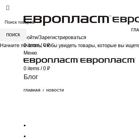
+7(343) 211-0370
ГЛ
ПОИСК
Войти/Зарегистрироваться
0
items
/
0
₽
Начните печатать, чтобы увидеть товары, которые вы ищете
Меню
0
items
/
0
₽
Блог
ГЛАВНАЯ
НОВОСТИ