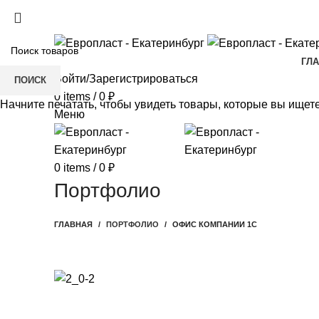
+7(343) 211-0370
ГЛ
Войти/Зарегистрироваться
ПОИСК
0
items
/
0
₽
Начните печатать, чтобы увидеть товары, которые вы ищете
Меню
0
items
/
0
₽
Портфолио
ГЛАВНАЯ
ПОРТФОЛИО
ОФИС КОМПАНИИ 1С