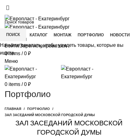
+7(343) 211-0370
ДОСТАВКА И ОПЛАТА
СКАЧАТЬ
ПОИСК
ГЛАВНАЯ
КАТАЛОГ
МОНТАЖ
ПОРТФОЛИО
НОВОСТИ
КОНТАКТЫ
Начните печатать, чтобы увидеть товары, которые вы
Войти/Зарегистрироваться
ищете.
0
items
/
0
₽
Меню
0
items
/
0
₽
Портфолио
ГЛАВНАЯ
ПОРТФОЛИО
ЗАЛ ЗАСЕДАНИЙ МОСКОВСКОЙ ГОРОДСКОЙ ДУМЫ
ЗАЛ ЗАСЕДАНИЙ МОСКОВСКОЙ
ГОРОДСКОЙ ДУМЫ