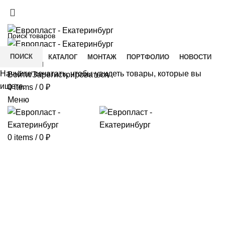
+7(343) 211-0370
ДОСТАВКА И ОПЛАТА
СКАЧАТЬ
ПОИСК
ГЛАВНАЯ
КАТАЛОГ
МОНТАЖ
ПОРТФОЛИО
НОВОСТИ
КОНТАКТЫ
Начните печатать, чтобы увидеть товары, которые вы
Войти/Зарегистрироваться
ищете.
0
items
/
0
₽
Меню
0
items
/
0
₽