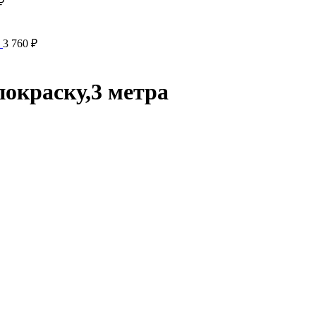
₽
а
3 760
₽
покраску,3 метра