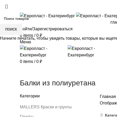
+7(343) 211-0370
ГЛ
Войти/Зарегистрироваться
ПОИСК
0
items
/
0
₽
Начните печатать, чтобы увидеть товары, которые вы ищете
Меню
0
items
/
0
₽
Балки из полиуретана
Категории
Главная
Отображ
MALLERS Краски и грунты
Катег
Грунты