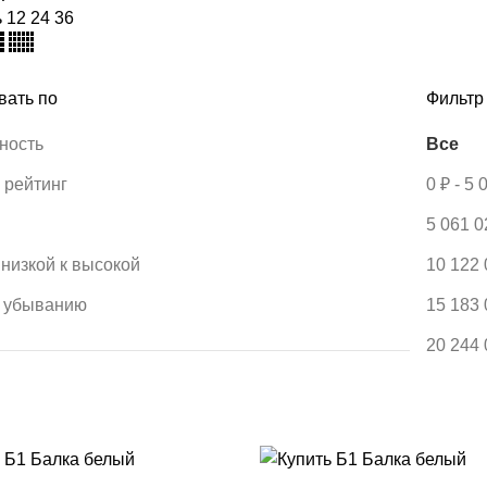
ь
12
24
36
вать по
Фильтр
ность
Все
 рейтинг
0
₽
-
5 
5 061 
 низкой к высокой
10 122
о убыванию
15 183
20 244