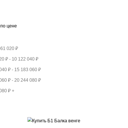
 по цене
061 020
₽
020
₽
-
10 122 040
₽
 040
₽
-
15 183 060
₽
 060
₽
-
20 244 080
₽
 080
₽
+