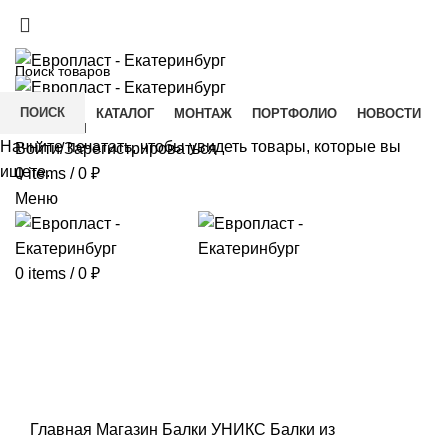
+7(343) 211-0370
ДОСТАВКА И ОПЛАТА
СКАЧАТЬ
ПОИСК
ГЛАВНАЯ
КАТАЛОГ
МОНТАЖ
ПОРТФОЛИО
НОВОСТИ
КОНТАКТЫ
Начните печатать, чтобы увидеть товары, которые вы
Войти/Зарегистрироваться
ищете.
0
items
/
0
₽
Меню
0
items
/
0
₽
Click to enlarge
Главная
Магазин
Балки УНИКС
Балки из