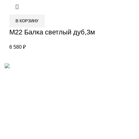
В КОРЗИНУ
М22 Балка светлый дуб,3м
6 580
₽
Наш адрес
Переулок Базовый 37
Екатеринбург
Звоните нам
(343)211-03-70
+7(982)669-63-72