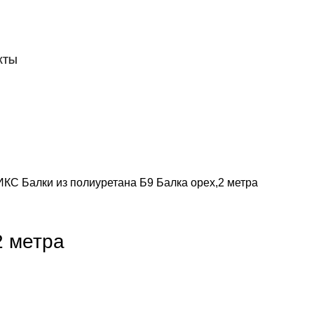
ДОСТАВКА И ОПЛАТА
СКАЧАТЬ
КТЫ
НИКС
Балки из полиуретана
Б9 Балка орех,2 метра
2 метра