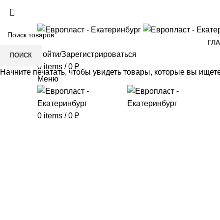
+7(343) 211-0370
ГЛ
Войти/Зарегистрироваться
ПОИСК
0
items
/
0
₽
Начните печатать, чтобы увидеть товары, которые вы ищете
Меню
0
items
/
0
₽
Click to enlarge