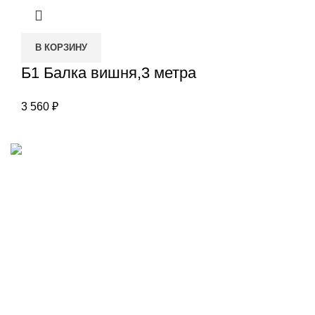
В КОРЗИНУ
Б1 Балка вишня,3 метра
3 560
₽
Наш адрес
Переулок Базовый 37
Екатеринбург
Звоните нам
(343)211-03-70
+7(982)669-63-72