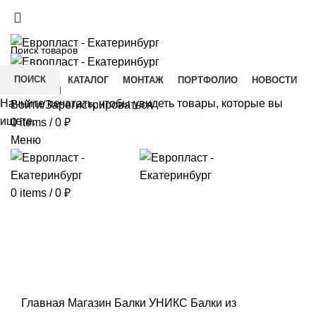
+7(343) 211-0370
ДОСТАВКА И ОПЛАТА
СКАЧАТЬ
ПОИСК
ГЛАВНАЯ
КАТАЛОГ
МОНТАЖ
ПОРТФОЛИО
НОВОСТИ
КОНТАКТЫ
Начните печатать, чтобы увидеть товары, которые вы
Войти/Зарегистрироваться
ищете.
0
items
/
0
₽
Меню
0
items
/
0
₽
Click to enlarge
Главная
Магазин
Балки УНИКС
Балки из