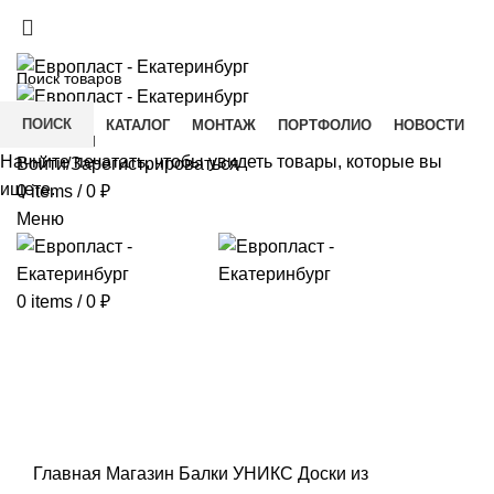
+7(343) 211-0370
ДОСТАВКА И ОПЛАТА
СКАЧАТЬ
ПОИСК
ГЛАВНАЯ
КАТАЛОГ
МОНТАЖ
ПОРТФОЛИО
НОВОСТИ
КОНТАКТЫ
Начните печатать, чтобы увидеть товары, которые вы
Войти/Зарегистрироваться
ищете.
0
items
/
0
₽
Меню
0
items
/
0
₽
Click to enlarge
Главная
Магазин
Балки УНИКС
Доски из