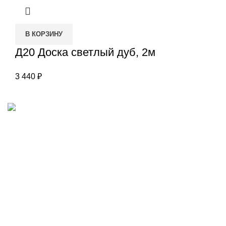
В КОРЗИНУ
Д20 Доска светлый дуб, 2м
3 440
₽
Наш адрес
Переулок Базовый 37
Екатеринбург
Звоните нам
(343)211-03-70
+7(982)669-63-72