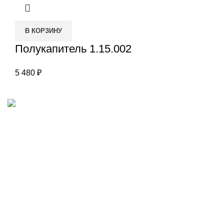
В КОРЗИНУ
Полукапитель 1.15.002
5 480
₽
Наш адрес
Переулок Базовый 37
Екатеринбург
Звоните нам
(343)211-03-70
+7(982)669-63-72