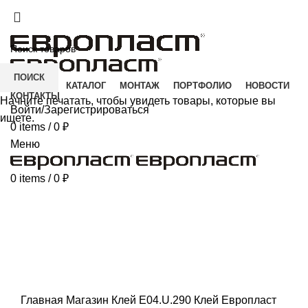
+7(343) 211-0370
ДОСТАВКА И ОПЛАТА
СКАЧАТЬ
ПОИСК
ГЛАВНАЯ
КАТАЛОГ
МОНТАЖ
ПОРТФОЛИО
НОВОСТИ
КОНТАКТЫ
Начните печатать, чтобы увидеть товары, которые вы
Войти/Зарегистрироваться
ищете.
0
items
/
0
₽
Меню
0
items
/
0
₽
Click to enlarge
Главная
Магазин
Клей
E04.U.290 Клей Европласт