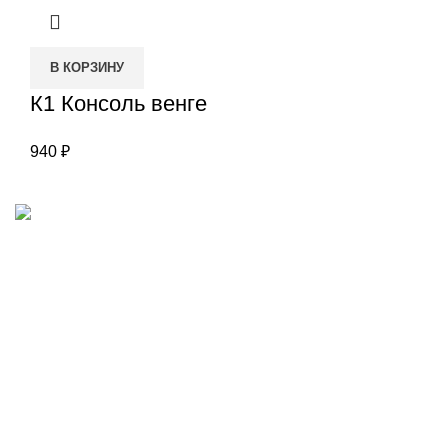
В КОРЗИНУ
К1 Консоль венге
940
₽
Наш адрес
Переулок Базовый 37
Екатеринбург
Звоните нам
(343)211-03-70
+7(982)669-63-72