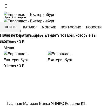
+7(343) 211-0370
ДОСТАВКА И ОПЛАТА
СКАЧАТЬ
ПОИСК
ГЛАВНАЯ
КАТАЛОГ
МОНТАЖ
ПОРТФОЛИО
НОВОСТИ
КОНТАКТЫ
Начните печатать, чтобы увидеть товары, которые вы
Войти/Зарегистрироваться
ищете.
0
items
/
0
₽
Меню
0
items
/
0
₽
Click to enlarge
Главная
Магазин
Балки УНИКС
Консоли
К1