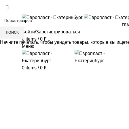
+7(343) 211-0370
ГЛ
Войти/Зарегистрироваться
ПОИСК
0
items
/
0
₽
Начните печатать, чтобы увидеть товары, которые вы ищете
Меню
0
items
/
0
₽
Click to enlarge