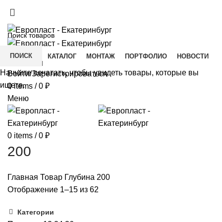
+7(343) 211-0370
ДОСТАВКА И ОПЛАТА
СКАЧАТЬ
ПОИСК
ГЛАВНАЯ
КАТАЛОГ
МОНТАЖ
ПОРТФОЛИО
НОВОСТИ
КОНТАКТЫ
Начните печатать, чтобы увидеть товары, которые вы
Войти/Зарегистрироваться
ищете.
0
items
/
0
₽
Меню
0
items
/
0
₽
200
Главная
Товар Глубина
200
Отображение 1–15 из 62
Категории