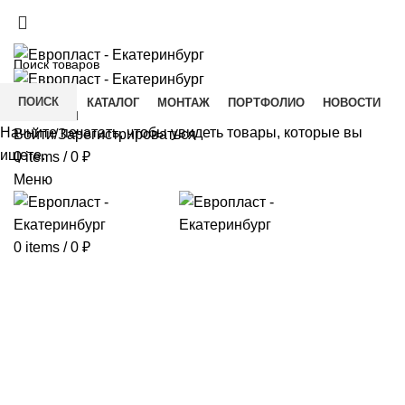
+7(343) 211-0370
ДОСТАВКА И ОПЛАТА
СКАЧАТЬ
ПОИСК
ГЛАВНАЯ
КАТАЛОГ
МОНТАЖ
ПОРТФОЛИО
НОВОСТИ
КОНТАКТЫ
Начните печатать, чтобы увидеть товары, которые вы
Войти/Зарегистрироваться
ищете.
0
items
/
0
₽
Меню
0
items
/
0
₽